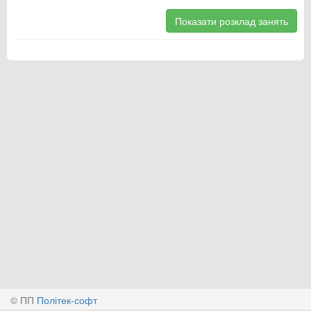
Показати розклад занять
© ПП
Політек-софт